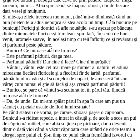
zmeură, mure… Abia spre seară se înapoia obosit, dar de fiecare
dată vesel şi mulţumit.
Şi uite-aşa zilele treceeau monoton, până într-o dimineaţă când un
bun prieten le-a adus nepoţica să stea acolo un timp. Câtă bucurie pe
bunicuţi! Fericiţi şi dornici să afle noutăţile, s-au aşezat pe băncuţa
dintre minunatele flori ce-şi trimiteau spre fată, în semn de bun
venit, aromele suave, în acelaşi timp cu teii înfloriţi ce-şi revărsau şi
ei parfumul peste pădure.
– Bunico! Ce miroase atât de frumos?
– Este parfumul pădurii, draga mea.
– Parfumul pădurii? Dar cine îl face? Cine îl împrăştie?
– Vântul , vântul este cel mai mare parfumier al naturii: el adună
mireasma fiecărei floricele şi a fiecărui fir de iarbă, parfumul
pământului reavăn şi al scoarţelor de copaci, le amestecă într-un
vârtej cum numai el ştie să facă şi aşa crează parfumul pădurii!
– Bunico, se pare că vântul s-a scuturat tot în părul tău, fiindcă
miroase atât de frumos!
– Da, de unde. Eu mi-am spălat părul în apa în care am pus un
săculeţ cu petale uscate de flori inmiresmate!
Pe când stăteau de vorbă, pe cărare, sfioasă păşea o căprioară.
Bunicul s-a ridicat repede, a intrat in căsuţă şi de acolo a scos un pui
de căprioară mititel, care abia se ţinea pe picioare, dar a devenit
dintr-o dată vioi când a văzut căprioara care uitând de orice teamă a
alergat spre puiul ei. Şi-n timp ce puiul căuta fremătând izvorul cu