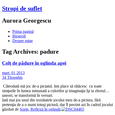
Stropi de suflet
Aurora Georgescu
Prima pagină
Blogroll
Despre mine
Tag Archives:
padure
Colţ de pădure în oglinda apei
mart.
01
2013
34 Thoughts
Câteodată mă joc de-a pictatul. Imi place să rătăcesc cu toate
simţurile în lumea minunată a culorilor şi imaginaţia îşi ia zborul…
uneori, se transformă în versuri.
Iată mai jos unul din rezultatele jocului meu de-a pictura, fără
pretenţia de a o numi totuşi pictură, dar îl prezint azi în cadrul jocului
găzduit de
Sorin,
Reflexii în oglindă
.