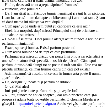
lapte cald, căprioara îi spăla blăniţa, lingându-l de zor.
– He-he, de aseară te tot aştept, căprioară frumoasă!
– Bunicule, este puiul ei?
– Da, l-am găsit ieri rătăcit de turmă, nemâncat şi rănit la un picioruş.
L-am luat acasă, i-am dat lapte cu biberonul şi i-am tratat rana. Ştiam
că dacă mama lui trăieşte va veni după el!
– Cum aşa? Şi de unde ar fi putut şti căprioara că este aici?
– Ehei, fata moşului, după miros! Principalul simţ de orientare al
animalelor este mirosul !
– Ha-ha! Râse fetiţa . Deci puiul a alergat acum fiindcă a recunoscut
parfumul mămicii lui!
– Exact, spuse şi bunica. Există parfum peste tot!
– Cum adică bunico? Şi de fapt ce este parfumul?
– Parfumul este mirosul plăcut, dar poate fi şi o nota caracteristică a
unei stări, o atmosferă specială, deosebit de plăcută! Când spui
parfum, dintr-o dată alungi tot ce poate fi urât sau rău . Este cea mai
plăcută ambianţă, cel mai frumos cadru din câte pot exista!
– Asta inseamnă că absolut tot ce este în lumea asta poate fi numit
„parfum de…”
– Da, desigur! Şi poate fi şi parfum de iubire?
– O, da! Mai ales!
– Imi spui şi mie toate parfumurile şi poveştile lor?
– Nu, nu, fiindcă ne apucă noaptea , dar am o prietenă care şi-a
propus să adune toate poveştile parfumate. O cheamă Mirela şi o
găseşti la
http://mirelapete.dexign.ro
Acolo vei găsi toate parfumurile