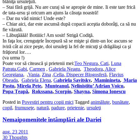
blăniţa ursuleţuli.
– Stai fără grijă. Nu are curaj să se apropie de mine. Ii este tare frică
de tata-ursu şi oricum am ajuns la căsuţa noastră!
– Dar nu văd nimic! Unde este?
– Chiar aici, dar este ascunsă după copacii aceştia doborâţi, ca să nu
fie văzută.
– Lăbuţăăăă! Botiiiic! Am sosit! Strigă Codiţă.
In faţa lor, crenguţele începură să se mişte şi dintr-un loc ascuns se
iviră cât ai zice peşte, doi ursuleţi la fel de micuţi şi drăgălaşi ca şi
frăţiorul lor….
(va urma !)
Poate vor să citească şi prietenii mei:
Teo Negura
,
Cati
,
Luna
Patrata
,
Gabi
,
Carmen
,
Gabriela Neagu
,
Theodora
,
Alice
Georgiana
, ,
Vania
,
Zina
,
Cella
,
Dispecer Blogosferă
,
Flavius
Obeada
,
Gabriela Elena
,
G
abriela Savitsky
,
Maminineta
,
Maria
Postu
,
Mirela Pete
,
Munteanul
,
Nelinistitu’ Adrian Voicu
,
Popa Țeapă
,
Rokssana
,
Scorpio
,
Shayna
,
Simona Ionescu
Posted in
Povestiri pentru copii mici
Tagged
animăluţe
,
bunătate
,
copil
,
frumuseţe
,
natură
,
padure
,
prietenie
,
ursuleţi
Nemaipomenitele întâmplări ale Dariei
aug.
23
2011
30 Thoughts