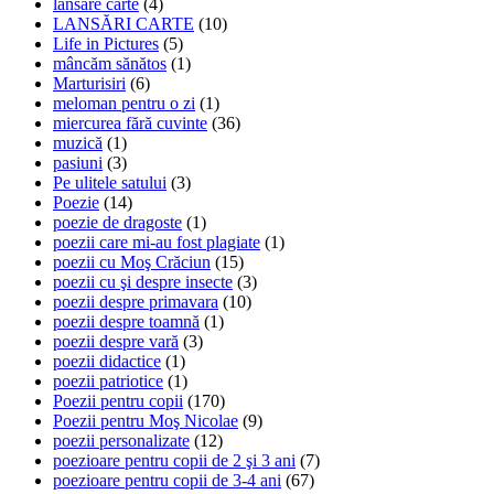
lansare carte
(4)
LANSĂRI CARTE
(10)
Life in Pictures
(5)
mâncăm sănătos
(1)
Marturisiri
(6)
meloman pentru o zi
(1)
miercurea fără cuvinte
(36)
muzică
(1)
pasiuni
(3)
Pe ulitele satului
(3)
Poezie
(14)
poezie de dragoste
(1)
poezii care mi-au fost plagiate
(1)
poezii cu Moş Crăciun
(15)
poezii cu şi despre insecte
(3)
poezii despre primavara
(10)
poezii despre toamnă
(1)
poezii despre vară
(3)
poezii didactice
(1)
poezii patriotice
(1)
Poezii pentru copii
(170)
Poezii pentru Moş Nicolae
(9)
poezii personalizate
(12)
poezioare pentru copii de 2 şi 3 ani
(7)
poezioare pentru copii de 3-4 ani
(67)