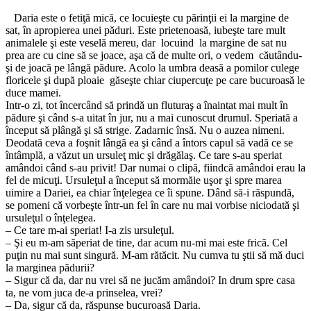
Daria este o fetiţă mică, ce locuieşte cu părinţii ei la margine de
sat, în apropierea unei păduri. Este prietenoasă, iubeşte tare mult
animalele şi este veselă mereu, dar locuind la margine de sat nu
prea are cu cine să se joace, aşa că de multe ori, o vedem căutându-
şi de joacă pe lângă pădure. Acolo la umbra deasă a pomilor culege
floricele şi după ploaie găseşte chiar ciupercuţe pe care bucuroasă le
duce mamei.
Intr-o zi, tot încercând să prindă un fluturaş a înaintat mai mult în
pădure şi când s-a uitat în jur, nu a mai cunoscut drumul. Speriată a
început să plângă şi să strige. Zadarnic însă. Nu o auzea nimeni.
Deodată ceva a foşnit lângă ea şi când a întors capul să vadă ce se
întâmplă, a văzut un ursuleţ mic şi drăgălaş. Ce tare s-au speriat
amândoi când s-au privit! Dar numai o clipă, fiindcă amândoi erau la
fel de micuţi. Ursuleţul a început să mormăie uşor şi spre marea
uimire a Dariei, ea chiar înţelegea ce îi spune. Dând să-i răspundă,
se pomeni că vorbeşte într-un fel în care nu mai vorbise niciodată şi
ursuleţul o înţelegea.
– Ce tare m-ai speriat! I-a zis ursuleţul.
– Şi eu m-am săperiat de tine, dar acum nu-mi mai este frică. Cel
puţin nu mai sunt singură. M-am rătăcit. Nu cumva tu ştii să mă duci
la marginea pădurii?
– Sigur că da, dar nu vrei să ne jucăm amândoi? In drum spre casa
ta, ne vom juca de-a prinselea, vrei?
– Da, sigur că da, răspunse bucuroasă Daria.