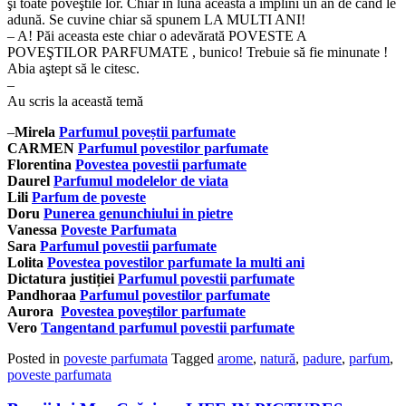
şi toate poveştile lor. Chiar în luna aceasta a împlini un an de când le
adună. Se cuvine chiar să spunem LA MULTI ANI!
– A! Păi aceasta este chiar o adevărată POVESTE A
POVEŞTILOR PARFUMATE , bunico! Trebuie să fie minunate !
Abia aştept să le citesc.
–
Au scris la această temă
–
Mirela
Parfumul poveștii parfumate
CARMEN
Parfumul povestilor parfumate
Florentina
Povestea povestii parfumate
Daurel
Parfumul modelelor de viata
Lili
Parfum de poveste
Doru
Punerea genunchiului in pietre
Vanessa
Poveste Parfumata
Sara
Parfumul povestii parfumate
Lolita
Povestea povestilor parfumate la multi ani
Dictatura justiției
Parfumul povestii parfumate
Pandhoraa
Parfumul povestilor parfumate
Aurora
Povestea poveştilor parfumate
Vero
Tangentand parfumul povestii parfumate
Posted in
poveste parfumata
Tagged
arome
,
natură
,
padure
,
parfum
,
poveste parfumata