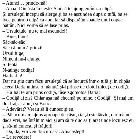
– Atunci… prinde-mă!
– Aaaa! Din ăsta îmi eşti? Stai că te ajung eu într-o clipă.
Şi ursuleţul începu să alerge şi ba se ascundea după o tufă, ba se
ivea pentru o clipă ca apoi iar să dispară în spatele unui copac
bătrân. Nici vorbă să se lase prins.
– Ursuleţule, nu te mai ascunde!!
– Bine, bine!
Sâc-sâc-sâc!
Sâc că nu mă prinzi!
Ursul fuge,
Nimeni nu-l ajunge,
Şi fetiţa
N-atinge codiţa!
Ha-ha-ha!
Dar nu ştiu cum făcu ursuleţul că se încurcă într-o tufă şi în clipăa
aceea Daria întinse o mânuţă şi-l prinse de ciotul micuţ de codiţă.
– Ha-ha! te-am prins codiţă, râse zgomotos Daria!
– Codiţă ai zis? Chiar aşa mă cheamă pe mine. : Codiţă . Şi mai am
doi fraţi: Lăbuţă şi Botic.
– Adevărat? Vreau să îi cunosc şi eu.
– Păi acum am ajuns aproape de căsuţa ta şi este târziu, dar mâine,
dacă vrei, ne întâlnim aici şi am să te duc să-ţi arăt unde locuiesc eu
şi să-mi cunoşti şi frăţiorii.
– Da, da, voi veni bucuroasă. Abia aştept!
– La revedere!