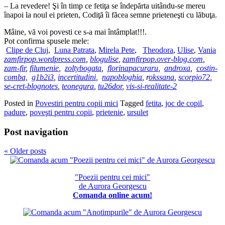
– La revedere! Şi în timp ce fetiţa se îndepărta uitându-se mereu
înapoi la noul ei prieten, Codiţă îi făcea semne prieteneşti cu lăbuţa.
Mâine, vă voi povesti ce s-a mai întâmplat!!!.
Pot confirma spusele mele:
Clipe de Cluj
,
Luna Patrata
,
Mirela Pete
,
Theodora
,
Ulise
,
Vania
zamfirpop.wordpress.com
,
blogulise
,
zamfirpop.over-blog.com
,
zam-fir
,
filumenie
,
zoltybogata
,
florinapacuraru
,
androxa
,
costin-
comba,
g1b2i3
,
incertitudini
,
napobloghia
, r
okssana
,
scorpio72
,
se-cret-blognotes
,
teonegura
,
tu26dor
,
vis-si-realitate-2
Posted in
Povestiri pentru copii mici
Tagged
fetita
,
joc de copil
,
padure
,
poveşti pentru copii
,
prietenie
,
ursulet
Post navigation
«
Older posts
"Poezii pentru cei mici"
de Aurora Georgescu
Comanda online acum!