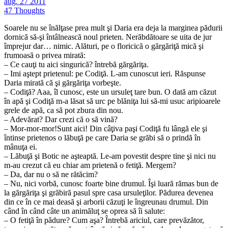
aug.
27
2011
47 Thoughts
Soarele nu se înălţase prea mult şi Daria era deja la marginea pădurii
dornică să-şi întâlnească noul prieten. Nerăbdătoare se uita de jur
împrejur dar… nimic. Alături, pe o floricică o gărgăriţă mică şi
frumoasă o privea mirată:
– Ce cauţi tu aici singurică? întrebă gărgăriţa.
– Imi aştept prietenul: pe Codiţă. L-am cunoscut ieri. Răspunse
Daria mirată că şi gărgăriţa vorbeşte.
– Codiţă? Aaa, îl cunosc, este un ursuleţ tare bun. O dată am căzut
în apă şi Codiţă m-a lăsat să urc pe blăniţa lui să-mi usuc aripioarele
grele de apă, ca să pot zbura din nou.
– Adevărat? Dar crezi că o să vină?
– Mor-mor-mor!Sunt aici! Din câţiva paşi Codiţă fu lângă ele şi
întinse prietenos o lăbuţă pe care Daria se grăbi să o prindă în
mânuţa ei.
– Lăbuţă şi Botic ne aşteaptă. Le-am povestit despre tine şi nici nu
m-au crezut că eu chiar am prietenă o fetiţă. Mergem?
– Da, dar nu o să ne rătăcim?
– Nu, nici vorbă, cunosc foarte bine drumul. Îşi luară rămas bun de
la gărgăriţa şi grăbiră pasul spre casa ursuleţilor. Pădurea devenea
din ce în ce mai deasă şi arborii căzuţi le îngreunau drumul. Din
când în când câte un animăluţ se oprea să îi salute:
– O fetiţă în pădure? Cum aşa? Întrebă ariciul, care prevăzător,