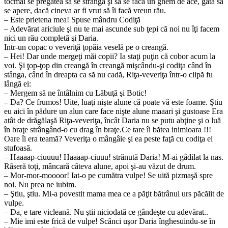
tocmai se pregătea să se strângă şi să se facă un ghem de ace, gata să
se apere, dacă cineva ar fi vrut să îi facă vreun rău.
– Este prietena mea! Spuse mândru Codiţă
– Adevărat ariciule şi nu te mai ascunde sub ţepi că noi nu îţi facem
nici un rău completă şi Daria.
Intr-un copac o veveriţă ţopăia veselă pe o creangă.
– Hei! Dar unde mergeţi măi copii? Ia staţi puţin că cobor acum la
voi. Şi ţop-ţop din creangă în creangă mişcându-şi codiţa când în
stânga, când în dreapta ca să nu cadă, Riţa-veveriţa într-o clipă fu
lângă ei:
– Mergem să ne întâlnim cu Lăbuţă şi Botic!
– Da? Ce frumos! Uite, luaţi nişte alune că poate vă este foame. Ştiu
eu aici în pădure un alun care face nişte alune maaari şi gustoase Era
atât de drăgălaşă Riţa-veveriţa, încât Daria nu se putu abţine şi o luă
în braţe strângând-o cu drag în braţe.Ce tare îi bătea inimioara !!!
Oare îi era teamă? Veveriţa o mângâie şi ea peste faţă cu codiţa ei
stufoasă.
– Haaaap-ciuuuu! Haaaap-ciuuu! strănută Daria! M-ai gâdilat la nas.
Râseră toţi, mâncară câteva alune, apoi şi-au văzut de drum.
– Mor-mor-moooor! Iat-o pe cumătra vulpe! Se uită pizmaşă spre
noi. Nu prea ne iubim.
– Ştiu, ştiu. Mi-a povestit mama mea ce a păţit bătrânul urs păcălit de
vulpe.
– Da, e tare vicleană. Nu ştii niciodată ce gândeşte cu adevărat..
– Mie imi este frică de vulpe! Scânci uşor Daria înghesuindu-se în