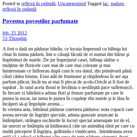
Posted in
reflexii în oglindă
,
Uncategorized
Tagged
lac
,
padure
,
reflexii în oglindă
Povestea poveştilor parfumate
feb.
25
2012
53 Thoughts
A fost o dată un pădurar bătrân, ce locuia împreună cu băbuţa lui
chiar în inima pădurii, într-o căsuţă făcută de ei numai din bârne şi
împletituri de nuiele. De jur împrejurul casei, băbuţa sădise o
mulţime de floricele care mai de care mai colorate şi mai
înmiresmate ce înfloreau după cum le era datul, din primăvară până
când cădea bruma. Erau atât de frumoase şi răspândeau în aer aşa
parfum plăcut, încât nu ai mai fi plecat de acolo.Oricât ai fi fost de
supărat , în raiul acela floral te învăluia o nesfârşită pace sufletească .
In fiecare zi bătrânica aduna flori şi frunze parfumate pe care le
punea la uscat, iar iarna le punea în coşuleţe din nuiele şi le lăsa în
încăperi să-şi împrăştie aroma…
In vremea asta, bătrânul pădurar cutreiera pădurea: nota copacii care
aveau nevoie de îngrijiri speciale, aduna gunoaie aruncate la
întâmplare, strângea uscăturile în locuri special amenajate tot de el,
iar uneori se întâmpla să întâlnească câte un animăluţ rănit pe care cu
multă pricepere îl îngrijea, grăbindu-i vindecarea . Intotdeauna avea
grijă să-i aducă şi băbuţei câte ceva de prin pădure: ciuperci, fragi,