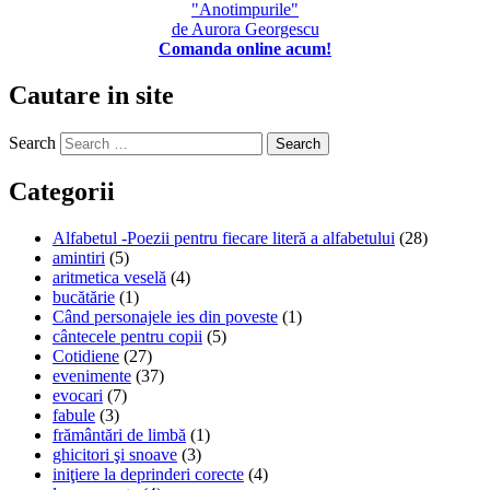
"Anotimpurile"
de Aurora Georgescu
Comanda online acum!
Cautare in site
Search
Categorii
Alfabetul -Poezii pentru fiecare literă a alfabetului
(28)
amintiri
(5)
aritmetica veselă
(4)
bucătărie
(1)
Când personajele ies din poveste
(1)
cântecele pentru copii
(5)
Cotidiene
(27)
evenimente
(37)
evocari
(7)
fabule
(3)
frământări de limbă
(1)
ghicitori şi snoave
(3)
iniţiere la deprinderi corecte
(4)