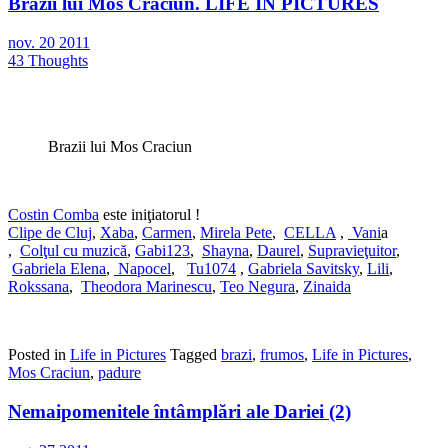
Brazii lui Mos Crăciun. LIFE IN PICTURES
nov.
20
2011
43 Thoughts
Brazii lui Mos Craciun
Costin Comba
este iniţiatorul !
Clipe de Cluj
,
Xaba
,
Carmen
,
Mirela Pete
,
CELLA
,
Vani
a
,
Colţul cu muzică
,
Gabi123
,
Shayna
,
Daurel
,
Supravieţuitor
,
Gabriela Elena
,
Napocel
,
Tu1074
,
Gabriela Savitsky
,
Lili
,
Rokssana
,
Theodora Marinescu
,
Teo Negura
,
Zinaida
Posted in
Life in Pictures
Tagged
brazi
,
frumos
,
Life in Pictures
,
Mos Craciun
,
padure
Nemaipomenitele întâmplări ale Dariei (2)